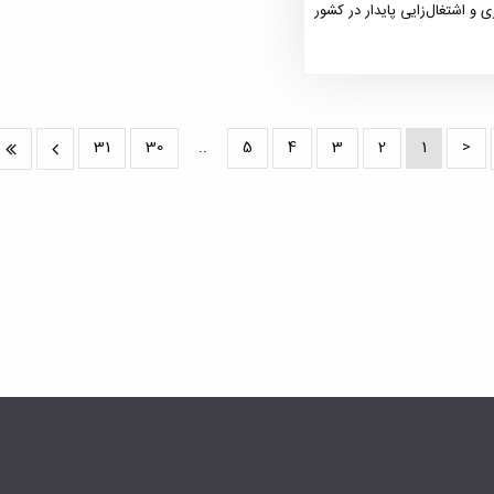
 و اشتغال‌زایی پایدار در کشور
31
30
..
5
4
3
2
1
<