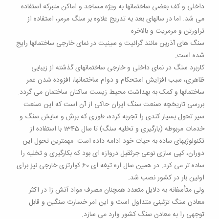
داخلی و کف بعضی ساختمانها به ویژه مساجد و اماکن متبرکه استفاده
می شد. اما در سالهای بعد به تدریج علاوه بر سنگ مرمر، استفاده از
تراورتن و مرمریت و بالاخره
سنگ های آذرین مانند گرانیت و سینیت در نمای خارجی ساختمانها رایج
شده است.
کاربرد سنگ در نمای داخلی و خارجی ساختمانهای گذشته از زیبایی
ظاهری، سبب افزایش استحکام و دوام ساختمانها، افزوده شدن عمر
ساختمانها و کمک به بهداشت محیط زیست ساکنان ساختمان می گردد.
بررسی تاریخچه صنعت سنگ ایران حاکی از آن است که این صنعت
سیر تحول بسیار کندی را تجربه کرده، طوری که برش و سایش سنگ و
خدمات مربوطه (بارگیری و تخلیه سنگ) تا سال 1345 با استفاده از
تکنولوژیهای ساده به حیات خود ادامه داده است. مهمترین تحول این
دوران، کپی سازی نوعی جرثقیل دروازه ای بود که بکارگیری و تخلیه را
ساده تر می کرد. در همین سال اره تیغه ای 60 کوارتزی خارجی نیز برای
اولین بار در کشور نصب شد.
ولی متأسفانه به دلایل متعدد همچنان مصرف مواد آتش زا در اکثر
معادن سنگ تزئینی متداول است و این امر خسارت سنگین و قابل
توجهی را به معادن سنگ کشور وارد می سازد.