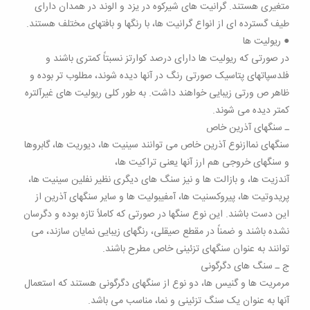
متغیری هستند. گرانیت های شیرکوه در یزد و الوند در همدان دارای
طیف گسترده ای از انواع گرانیت ها، با رنگها و بافتهای مختلف هستند.
● ریولیت ها
در صورتی که ریولیت ها دارای درصد کوارتز نسبتاً کمتری باشند و
فلدسپاتهای پتاسیک صورتی رنگ در آنها دیده شوند، مطلوب تر بوده و
ظاهر ص ورتی زیبایی خواهند داشت. به طور کلی ریولیت های غیرآلتره
کمتر دیده می شوند.
ـ سنگهای آذرین خاص
سنگهای نماازنوع آذرین خاص می توانند سینیت ها، دیوریت ها، گابروها
و سنگهای خروجی هم ارز آنها یعنی تراکیت ها،
آندزیت ها، و بازالت ها و نیز سنگ های دیگری نظیر نفلین سینیت ها،
پریدوتیت ها، پیروکسنیت ها، آمفیبولیت ها و سایر سنگهای آذرین از
این دست باشند. این نوع سنگها در صورتی که کاملاً تازه بوده و دگرسان
نشده باشند و ضمناً در مقطع صیقلی، رنگهای زیبایی نمایان سازند، می
توانند به عنوان سنگهای تزئینی خاص مطرح باشند.
ج ـ سنگ های دگرگونی
مرمریت ها و گنیس ها، دو نوع از سنگهای دگرگونی هستند که استعمال
آنها به عنوان یک سنگ تزئینی و نما، مناسب می باشد.