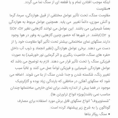
اینکه موجب افتادن تمام و یا قطعه ای از سنگ نما می گردد.
●مقاومت
مقاومت سنگ، تحت تأثیر عوامل مختلفی از قبیل هوازدگی، سرما، گرما
و آتش سوزی، دائماً تغییر می یابد. همچنین عوامل مربوط به هوازدگی
بعضاً شیمیایی می باشند. این عوامل می توانند گازهایی نظیر SO2 ،O2
و CO2باشند. در شهرها که حضور چنین گازهایی به وفور در هوا وجود
دارند.سنگهای نمای ساختمانی بیشتر تحت تأثیر آنها مقاومت خود را از
دست می دهند. برخی عوامل هوازدگی (نظیر انجماد و ذوب آب داخل
حفره های سنگ، خاصیت رنگبری و اثر گرمایی نور خورشید) به صورت
فیزیکی سنگ را تحت تأثیر قرار می دهند. لازم به توضیح می باشد که
عوامل هوازدگی شیمیایی و فیزیکی تواماً عمل می کنند و غالباً سبب
تغییر رنگ، شکسته شدن و جدا شدن سنگ از بنا می شوند. اضافه می
شود که سنگهای آهکی در مناطقی که بارندگی زیاد بوده و گازکربنیک
موجود در فضا بیش از اندازه باشد، برای نمای خارجی ساختمانها چندان
مناسب نمی باشد(بویژه انواع تراورتن ها).
"شستوپروف" انواع سنگهای قابل برش مورد استفاده برای مصارف
گوناگون را به شرح زیر پیشنهاد کرده است:
● سنگ روکار بناها