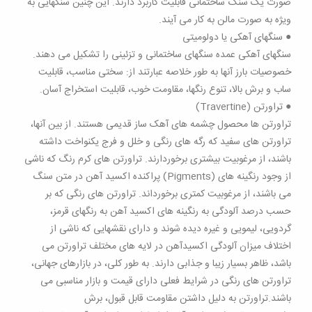
صورت یک سنگ ساختمانی قابلیت کاربرد دارند. این چنین سنگهایی به
ویژه به صورت مالن به کار می آیند.
● سنگهای آهکی یا دولومیتی
سنگهای آهکی عمده سنگهای ساختمانی و تزئینی را تشکیل می دهند.
خصوصیات بارز آنها به طور خلاصه عبارتند از: سختی مناسب، قابلیت
ساب و برش بالا، تنوع رنگها، مقاومت خوب، قابلیت استخراج آسان.
● تراورتن (Travertine)
تراورتن ها محصول چشمه های آهک ساز قدیمی هستند. از بین آنها،
تراورتن های سفید که رگه های رنگی و خلل و فرج یکنواخت داشته
باشند، از مرغوبیت بیشتری برخوردارند. تراورتن های کرم رنگ که ناشی
از وجود رنگینه های (Pigments) پراکنده اکسید آهن در متن سنگ
می باشند، از مرغوبیت کمتری برخورداند. تراورتن های رنگی که بر
حسب درصد آلودگی به رنگینه های اکسید آهن به رنگهای قرمز،
گردویی، لیمویی و غیره دیده شوند و دارای نقشهایی که ناشی از
اختلاف میزان آلودگی اکسیدآهن در لایه های مختلف تراورتن می
باشد، ظاهر بسیار زیبا و جذابی دارند. به طور کلی، در بازارهای جهانی،
تراورتن های رنگی در شرایط فعلی دارای قیمت و بازار مناسبی می
باشند.تراورتن به دلیل داشتن مقاومت قابل قبول، برش