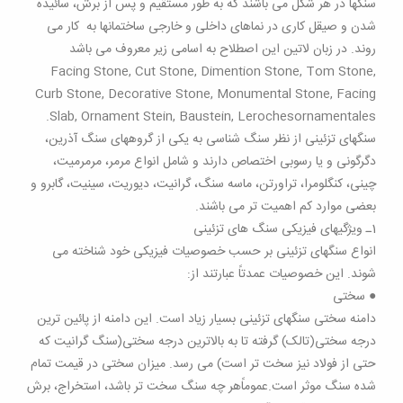
سنگها در هر شکل می باشند که به طور مستقیم و پس از برش، سائیده
شدن و صیقل کاری در نماهای داخلی و خارجی ساختمانها به کار می
روند. در زبان لاتین این اصطلاح به اسامی زیر معروف می باشد
Facing Stone, Cut Stone, Dimention Stone, Tom Stone,
Curb Stone, Decorative Stone, Monumental Stone, Facing
Slab, Ornament Stein, Baustein, Lerochesornamentales.
سنگهای تزئینی از نظر سنگ شناسی به یکی از گروههای سنگ آذرین،
دگرگونی و یا رسوبی اختصاص دارند و شامل انواع مرمر، مرمرمیت،
چینی، کنگلومرا، تراورتن، ماسه سنگ، گرانیت، دیوریت، سینیت، گابرو و
بعضی موارد کم اهمیت تر می باشند.
1ـ ویژگیهای فیزیکی سنگ های تزئینی
انواع سنگهای تزئینی بر حسب خصوصیات فیزیکی خود شناخته می
شوند. این خصوصیات عمدتاً عبارتند از:
● سختی
دامنه سختی سنگهای تزئینی بسیار زیاد است. این دامنه از پائین ترین
درجه سختی(تالک) گرفته تا به بالاترین درجه سختی(سنگ گرانیت که
حتی از فولاد نیز سخت تر است) می رسد. میزان سختی در قیمت تمام
شده سنگ موثر است.عموماً‌هر چه سنگ سخت تر باشد، استخراج، برش