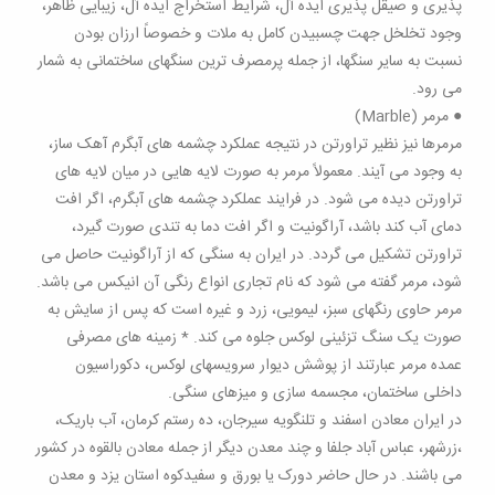
پذیری و صیقل پذیری ایده آل، شرایط استخراج ایده آل، زیبایی ظاهر،
وجود تخلخل جهت چسبیدن کامل به ملات و خصوصاً ارزان بودن
نسبت به سایر سنگها، از جمله پرمصرف ترین سنگهای ساختمانی به شمار
می رود.
● مرمر (Marble)
مرمرها نیز نظیر تراورتن در نتیجه عملکرد چشمه های آبگرم آهک ساز،
به وجود می آیند. معمولاً مرمر به صورت لایه هایی در میان لایه های
تراورتن دیده می شود. در فرایند عملکرد چشمه های آبگرم، اگر افت
دمای آب کند باشد، آراگونیت و اگر افت دما به تندی صورت گیرد،
تراورتن تشکیل می گردد. در ایران به سنگی که از آراگونیت حاصل می
شود، مرمر گفته می شود که نام تجاری انواع رنگی آن انیکس می باشد.
مرمر حاوی رنگهای سبز، لیمویی، زرد و غیره است که پس از سایش به
صورت یک سنگ تزئینی لوکس جلوه می کند. * زمینه های مصرفی
عمده مرمر عبارتند از پوشش دیوار سرویسهای لوکس، دکوراسیون
داخلی ساختمان، مجسمه سازی و میزهای سنگی.
در ایران معادن اسفند و تلنگویه سیرجان، ده رستم کرمان، آب باریک،
،زرشهر، عباس آباد جلفا و چند معدن دیگر از جمله معادن بالقوه در کشور
می باشند. در حال حاضر دورک یا بورق و سفیدکوه استان یزد و معدن