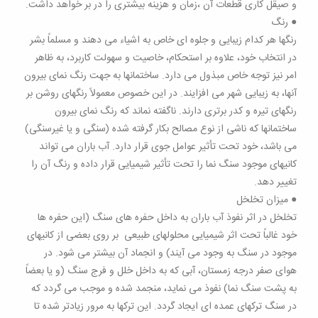
و صیقل کاری قطعات آن ،زمان و هزینه بیشتری را در بر خواهد داشت.
● رنگ
رنگها هر کدام زیبایی و جلوه ای خاص به اشیاء می دهند و مسلماً بشر
در انتخاب خود، علاوه بر استحکام، خاصیت و سهولت کاربرد، به ظاهر
امر نیز توجه خاص مبذول می دارد. ساختمانها به جهت رنگ نمای بیرون
آنها، به زیبایی شهر می افزایند. در این خصوص معمولاً رنگهای روشن بر
رنگهای تیره و کدر برتری دارند. ناگفته نماند که رنگ نمای بیرون
ساختمانها که ناشی از نوع مصالح بکار گرفته شده (سنگی و یا غیرسنگی)
می باشد، خود تحت تأثیر عوامل جوی قرار دارد. آب باران می تواند
کانیهای موجود سنگ نما را تحت تأثیر شیمیایی قرار داده و رنگ آن را
تغییر دهد.
● میزان تخلخل
تخلخل در اثر نفوذ آب باران به داخل حفره های سنگ (این حفره ها
خود غالباً تحت اثر شیمیایی محلولهای طبیعی بر روی بعضی از کانیهای
موجود در سنگ به وجود می آیند) و انجماد آن بیشتر می شود. در
هوای صفر درجه زمستان، آبی که به داخل خلل و فرج سنگ (و یا بعضاً
به پشت سنگ نما) نفوذ می نماید، منجمد شده و موجب می گردد که
در سنگ ترکهای عمده ای ایجاد گردد. این ترکها به مرور زیادتر شده تا