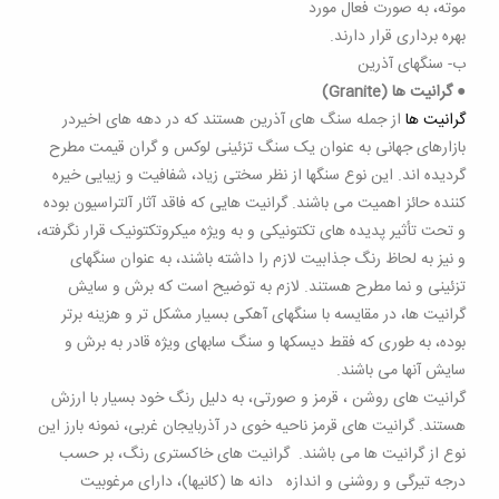
موته، به صورت فعال مورد
بهره برداری قرار دارند.
ب- سنگهای آذرین
●
گرانیت ها (Granite)
گرانیت ها
از جمله سنگ های آذرین هستند که در دهه های اخیردر
بازارهای جهانی به عنوان یک سنگ تزئینی لوکس و گران قیمت مطرح
گردیده اند. این نوع سنگها از نظر سختی زیاد، شفافیت و زیبایی خیره
کننده حائز اهمیت می باشند. گرانیت هایی که فاقد آثار آلتراسیون بوده
و تحت تأثیر پدیده های تکتونیکی و به ویژه میکروتکتونیک قرار نگرفته،
و نیز به لحاظ رنگ جذابیت لازم را داشته باشند، به عنوان سنگهای
تزئینی و نما مطرح هستند. لازم به توضیح است که برش و سایش
گرانیت ها، در مقایسه با سنگهای آهکی بسیار مشکل تر و هزینه برتر
بوده، به طوری که فقط دیسکها و سنگ سابهای ویژه قادر به برش و
سایش آنها می باشند.
گرانیت های روشن ، قرمز و صورتی، به دلیل رنگ خود بسیار با ارزش
هستند. گرانیت های قرمز ناحیه خوی در آذربایجان غربی، نمونه بارز این
نوع از گرانیت ها می باشند. گرانیت های خاکستری رنگ، بر حسب
درجه تیرگی و روشنی و اندازه دانه ها (کانیها)، دارای مرغوبیت