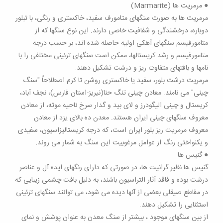
● مرمریت ها (Marmarite)
مرمریت ها به صورت سنگهای متامورف سفید، خاکستری و رنگی، با تبلور
دوباره، درخشندگی و شفافیت خاصی دارند. این نوع سنگها که از
متامورفیسم سنگهای آهکی اولیه حاصله شده اند، بر حسب درجه
متامورفیسم و رشد کریستالها، ممکن است سنگهای تزئینی مختلفی را با
نامها و بافتهای متفاوت ریز و درشت تشکیل دهند.
مرمریت درشت بلور، سفید یا خاکستری روشن تا کرم اصطلاحاً "سنگ
چینی" می نامند. معادن چینی تنگ حنا(نیریز-استان فارس)، نجف آباد،
کریستال و چینی الیگودرز و لای بید و گدار سرخ ناحیه موته، از معادن
معروف سنگهای چینی ایران هستند. معدن ده بالای یزد از معادن
معروف مرمریت ریز بلور ایران است، که درجه کریستالیزاسیون، سفیدی
و یکنواختی رنگ از عوامل مرغوبیت این سنگ به شمار می روند.
● گنیس ها
گنیس ها نظیر گرانیت ها، در صورتی که دارای رنگهای ایده آل و عناصر
درشت بوده و فاقد آثار التراسیون باشند، به دلیل بافت چشمی زیبایی که
در مقاطع صیقلی بعضی از آنها دیده می شود، می توانند سنگهای تزئینی
استثنایی را تشکیل دهند.
از بین سنگهای موجود ، بیشتر از سنگ معدن به عنوان پوشش و نمای