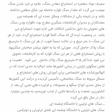
مصرف مواد منفجره در استخراج معادن سنگ، علاوه بر خرد شدن سنگ
موجب می گردد که مقدار سنگ قواره حاصله نیز، شکل منظمی نداشته
باشد و در نتیجه یکی از مشکلات وسائل عمده ای که همیشه بین
معدنکاران و مدیران کارخانجات سنگبری مطرح بود، ناقواره بودن سنگ
های تحویلی به دلیل نداشتن امکانات فنی لازم جهت استخراج می
باشد. در وضعیت ایده آل که سنگ کاملاً قواره استخراج گردد، باید از هر
تن سنگ 10 متر مربع و در حالت نسبتاً خوب، از هر تن سنگ 8 مترمربع
سنگ پلاک حاصل گردد. صورتی که بنا به اظهار بیشتر صاحبان سنگبریها،
با روش استخراج فعلی از هر تن سنگ قواره که به کارخانجات تحویل
می شود حداکثر 5-3 مترمربع سنگ پلاک حاصل می شود.. اهمیت و
نقش سنگهای تزئینی در برخی کشورها مانند ایتالیا به حدی است که در
آنهاآموزشکده های اختصاصی برای آموزش روش های استخراج و
مسائل مربوط به سنگ ساختمانی، تأسیس گردیده و درآمد این کشورها
از محل صدور انواع سنگها و مصنوعات و فراورده های جنبی آن بعد از
کشاورزی، صنعت و درآمدها ناشی از جذب توریسم، به چندین میلیارد
دلار در سال بالغ می گردد.
ـ سنگ های تزئینی با خاستگاه چشمه ای
سنگ های تزئینی با خاستگاه چشمه ای شامل تراورتن و اونیکس