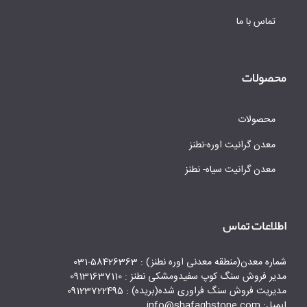
تماس با ما
محصولات
محصولات
معدن گرانیت اوره-نطنز
معدن گرانیت سیاه- نطنز
اطلاعات تماس
شماره معدن(منطقه معدنی اوره نطنز) : 58426363-031
مدیر فروش سنگ کوپ سفیدومشکی نطنز : 09131637110
مدیریت فروش سنگ فراوری شده(بریده) : 09123722495
ایمیل: info@shafaghstone.com