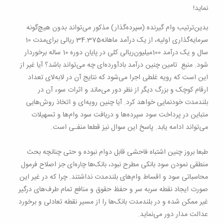
نماید
!
بدین‌ترتیب وام گیرنده (سپرده‌گذار) مذکور می‌تواند بدون هیچ‌گونه
سرمایه‌گذاری اولیه، از یک درآمد ماهانه34.375 ‌ریالی برای‌مدت 10
سال و یک درآمد 100‌میلیون‌ریالی کلی در پایان دوره 10 ساله برخوردار
شود
.
منبع تامین چنین درآمد بادآورده‌ای چه می‌تواند باشد؟ آیا غیر از
این است که رویه غلطی اجرا می‌شود که نتایج آن در لابه‌لای تعداد
ارقام کوچک و بزرگ دیگر از نظر دور می‌ماند و اثرات سوء آن در
بلندمدت خودنمایی خواهد کرد. آیا چنین رویه‌ای و اتخاذ روش‌هایی
متباین در پرداخت سود سپرده‌ها و دریافت سود وام‌ها و تسهیلات
می‌تواند ادامه یابد. پاسخ این سوال نیز قطعا منفـی است
.
طبعا بروز چنین اشتباه فاحشی قابل دوام نبوده و حتی چنانچه بحث
منطقی نمودن سود بانکی مطرح نبود، بانک‌ها چاره‌ای جز اصلاح فرمول
محاسباتی سود و اقساط وام‌های بلند‌مدت نداشتند. چرا که در غیر این
صورت ایجاد نقطه سربه سر و حفظ حقوق و منافع تمام طرف‌های درگیر
غیر ممکن شده و در بلند‌مدت بانک‌ها را از مسیر نقطه تعادلی و برخورد
عدالت مدار دور می‌نماید
.