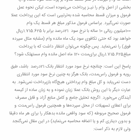
بخشی از اصل وام را نیـز پرداخت می‌نموده است، لیکن نحوه عمل
فرمول و میزان قسط محاسبه شده به‌ترتیبی است که این پرداخت عملا
صورت نمی‌گیرد. براساس فرمول مذکور مبلغ هر قسط یک وام
100‌میلیون‌ ریالی 10 ساله با نرخ سود
21‌
درصد برابر با 1.715.625‌ریال
خواهد بود که حتی تکافوی سود یک ماه مانده وام (مشابه مثال سپرده
فوق) را نمی‌نماید. پس چگونه می‌توان انتظار داشت که با پرداخت
مبلغ1.715.625‌ریال برای‌مدت 120 ماه اصل مانده وام مستهلک شود؟
پاسخ این است: چنانچه نرخ سود مورد انتظار بانک 21‌درصد باشد، طبق
رویه و فرمول راس‌مدت، بانک هرگز به چنین نرخ سود مورد انتظاری
دست نمی‌یابد و کل مبلغ وام پرداختی هیچ‌گاه بازپرداخت نمی‌شود. به
عبارت دیگر با این روش بانک عملا زیان نموده و به زبان ساده از کیسه
آیندگان می‌خورد
.
اگرچه تحلیل جامع و کامل منابع آزاد و قابل مصرف
برای اعطای تسهیلات از محل سپرده‌ها و همچنین فرمول راس‌مدت و
فرمول صحیح مربوطه (که سود واقعی مانده بدهکار را برای هر ماه دقیقا
و بدون دیناری کم و یا اضافه محاسبه می‌نماید) در این مقال نمی‌گنجد
ولی لازم به ذکر است
: