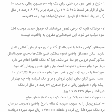
1 -
نرخ واقعی سود پرداختی برای یک وام 100‌میلیون‌ ریالی به‌مدت 10
سال از قرار هر قسط
1.715.625‌
ریال صرفا برابر با16.64‌درصد در سال
(در شرایط استفاده از فرمول صحیح)خواهد بود و نه 21‌درصد
.
2 -
برخلاف آنچه که برخی تصور می‌نمایند که فرمول جدید موجب اخذ
سود مرکب می‌شود، این نتیجه‌گیری مقرون به واقعیت نیست
.
هموطنان گرامی حتما با ضرب‌المثل گندم نمای جو فروش آشنایی کامل
دارند، لیکن مصداق واقعی نحوه عملکرد قبلی بانک‌ها به‌جای ضرب‌المثل
مذکور گندم فروش جو نما می‌باشد، چرا که بانک ظاهرا اعلام می‌دارد
نرخ سود وام مسکن
21‌
درصد است ولی طبق همان رویه‌ای که سود
سپرده‌ها را می‌پردازد، نرخ واقعی سود وام مسکن صرفا 64/16‌درصد
است، یعنی گران نمای ارزان فروش و برای یک گیرنده وام چه بهتر از
اینکه وام
100‌
میلیون‌ریالی با نرخ ظاهری
21‌
درصد در سال از بانک
دریافت و مبلغ
1.715.625
‌ریال
به صورت ماهانه به بانک پرداخت کرده و متقابلا همان مبلغ
100‌میلیون‌ریال را به صورت سپرده 5 ساله با نرخ واقعی 21‌درصد در سال
نزد بانک سپرده‌گذاری کرده و ماهانه 1.750.000 ریال سود سپرده دریافت