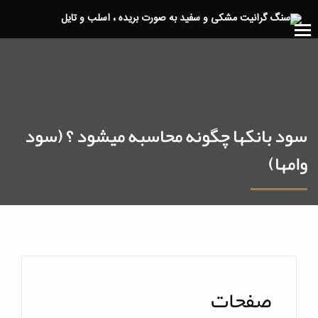
سود بانکها چگونه محاسبه میشود ؟ (سود
وامها)
صفحات