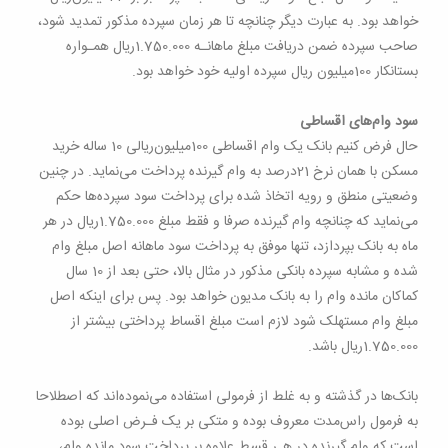
خواهد بود. به عبارت دیگر چنانچه تا هر زمان سپرده مذکور تمدید شود،
صاحب سپرده ضمن دریافت مبلغ ماهانـه 1.750.000‌ریال همـواره
بستانکار 100‌میلیون‌ ریال سپرده اولیه خود خواهد بود
.
سود وام‌های اقساطی
حال فرض کنیم بانک یک وام اقساطی 100‌میلیون‌ریالی 10 ساله خرید
مسکن با همان نرخ
21‌
درصد به وام گیرنده پرداخت می‌نماید. در چنین
وضعیتی منطق و رویه اتخاذ شده برای پرداخت سود سپرده‌ها حکم
می‌نماید که چنانچه وام گیرنده صرفا و فقط مبلغ 1.750.000ریال در هر
ماه به بانک بپردازد، تنها موفق به پرداخت سود ماهانه اصل مبلغ وام
شده و مشابه سپرده بانکی مذکور در مثال بالا، حتی بعد از 10 سال
کماکان مانده وام را به بانک مدیون خواهد بود. پس برای اینکه اصل
مبلغ وام مستهلک شود لازم است مبلغ اقساط پرداختی بیشتر از
1.750.000
ریال باشد
.
بانک‌ها در گذشته و به غلط از فرمولی استفاده می‌نموده‌اند که اصطلاحا
به فرمول راس‌مدت معروف بوده و متکی بر یک فـرض اصلی بوده
است که وام گیرنده در هـر قسط علاوه بر پرداخت سود مانده وام،