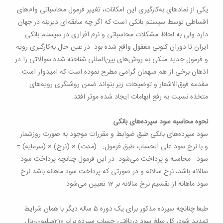
یکی از نمادهای به‌کارگیری این امکانات، تغییر فرمول محاسباتی وام‌های
اقساطی توسط سیستم بانکی است که اگر چه سابقه‌ای دیرینه در جهان
دارد ولی به لحاظ مشکلات محاسباتی و نرم افزاری در سیستم بانکی
ایران تا دوران کنونی مغفول واقع شده بود. در عین حال به‌کارگیری رویه
و فرمول جدید متکی به روش‌های بین‌المللی شناخته شده سوالاتی را در
اذهان برخی از هم میهمان گرامی مطرح نموده است که امیدوار است
مقدمه فوق‌الاشعار و توضیحات زیر بتواند ضمن روشنگری رویه‌های
متخذه نسبت به رفع ابهامات ایجاد شده موثر افتد
.
نحوه محاسبه سود سپرده‌های بانکی
سود سپرده‌های بانکی طبق ضوابط و مقررات موجود به صورت روزشمار
و با نرخ سود علی الحساب طبق فرمول: (مدت
) × (
نرخ) × (سرمایه) =
سود محاسبه و پرداخت می‌شود. در این فرمول چنانچه پرداخت سود
سالانه باشد، نرخ سالانه و در صورتی که پرداخت سود ماهانه باشد نرخ
سود ماهانه از تقسیم نرخ سالانه بر 12 تعیین می‌شود
.
طبعا چنانچه سپرده مذکور برای یک دوره 5 ساله دیگر با همان شرایط
تمدید شود، کل مبلغ سود دریافتی حساب سپرده برابر
210‌
میلیون‌ریال