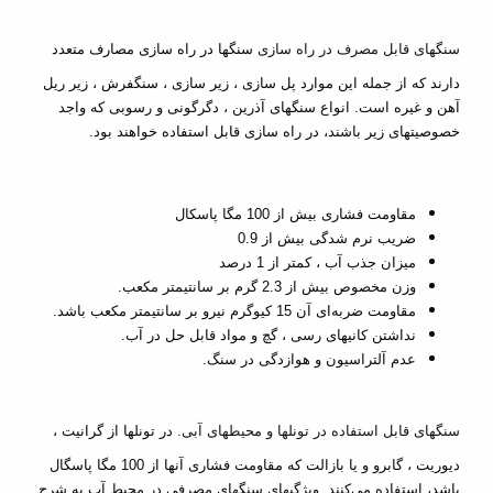
سنگهای قابل مصرف در راه سازی
سنگها در راه سازی مصارف متعدد
دارند که از جمله این موارد پل سازی ، زیر سازی ، سنگفرش ، زیر ریل
آهن و غیره است. انواع سنگهای آذرین ، دگرگونی و رسوبی که واجد
خصوصیتهای زیر باشند، در راه سازی قابل استفاده خواهند بود.
مقاومت فشاری بیش از 100 مگا پاسکال
ضریب نرم شدگی بیش از 0.9
میزان جذب آب ، کمتر از 1 درصد
وزن مخصوص بیش از 2.3 گرم بر سانتیمتر مکعب.
مقاومت ضربه‌ای آن 15 کیوگرم نیرو بر سانتیمتر مکعب باشد.
نداشتن کانیهای رسی ، گچ و مواد قابل حل در آب.
عدم آلتراسیون و هوازدگی در سنگ.
سنگهای قابل استفاده در تونلها و محیطهای آبی.
در تونلها از گرانیت ،
دیوریت
،
گابرو
و یا
بازالت
که مقاومت فشاری آنها از 100 مگا پاسگال
باشد، استفاده می‌کنند. ویژگیهای سنگهای مصرفی در محیط آب به شرح