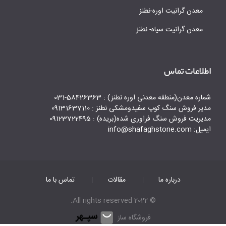
معدن گرانیت اوره-نطنز
معدن گرانیت سیاه- نطنز
اطلاعات تماس
شماره معدن(منطقه معدنی اوره نطنز) : 58426363-031
مدیر فروش سنگ کوپ سفیدومشکی نطنز : 09131637110
مدیریت فروش سنگ فراوری شده(بریده) : 09123722495
ایمیل: info@shafaghstone.com
درباره ما
مقالات
تماس با ما
© 2022 All rights reserved.
فروشگاه ساز