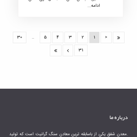
کوچک و راکد می‌تواند نقش تعیین‌کننده‌ای در
ادامه...
توسعه متوازن، افزایش بهره‌وری و اشتغال‌زایی
پایدار در کشور ایفا کند.
30
..
5
4
3
2
1
<
31
درباره ما
.معدن شفق يكي از باسابقه ترين معادن سنگ گرانيت است كه توليد