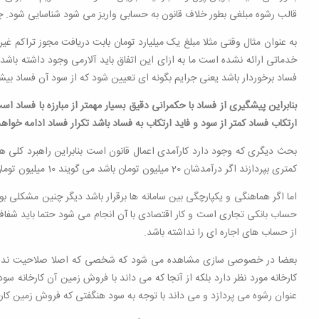
قالب رشوه مبلغی بطور خلاف قانون به حسابی واریز می شود شناسایی شود. چر
به عنوان مثال وقتی مثلا مبلغ یک میلیارد تومان بابت دریافت مجوز تراکم 
خدماتی ارائه نشده است ما به ازای این اتفاق باید آلارمی وجود داشته باش
فساد برخوردار باشد یعنی جرایم بگونه ای تعیین شود که از سود آن فساد بیشتر 
بنابراین پیشگیری از فساد با حکمرانی دقیق بسیار مهمتر از مبارزه با فساد ا
ارتکاب فساد کمتر از سود و فاید ارتکاب به فساد باشد تکرار فساد ادامه 
بحث دیگری که وجود دارد کارآمدی اعمال قانون است بنابراین راهبرد کلی هم
کمتری بپردازند اگر درآمدشان 20 میلیون تومان باشد می گویند 10 میلیون تومان است اما در جای دیگری که برایشان مزیت دارد درآمدشان را بیشتر نیز اعلام می کنند.
اما اگر هماهنگی و یکپارچگی بین سامانه ها برقرار باشد دیگر چنین مش
حساب بانکی تجاری است و کار اقتصادی با آن انجام می شود حتما باید شفاف 
از حساب های اجاره ای را نداشته باشد.
بعضا در خصوصی سازی مشاهده می شود که شخصی که اصلا صلاحیت ندارد دارا
کارخانه مورد نظر دارد بلکه از آنجا که می داند با فروش زمین آن کارخانه 
عنوان رشوه می پردازد و می داند با توجه به سود هنگفتی که فروش زمین کارخ