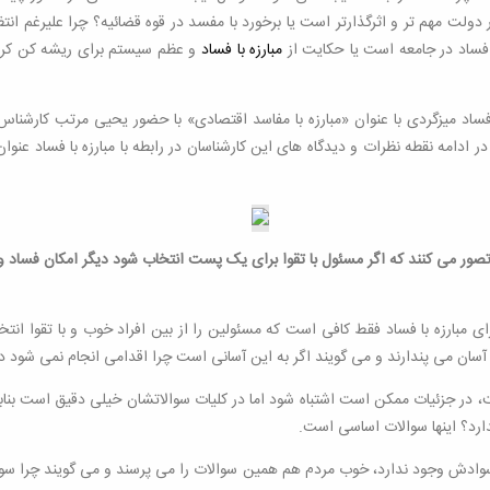
لت مهم تر و اثرگذارتر است یا برخورد با مفسد در قوه قضائیه؟ چرا علیرغم انت
 فساد در جامعه است یا حکایت از
مبارزه با فساد
و عظم سیستم برای ریشه کن کردن فس
با فساد میزگردی با عنوان «مبارزه با مفاسد اقتصادی» با حضور یحیی مرتب کارشناس
 ادامه نقطه نظرات و دیدگاه های این کارشناسان در رابطه با مبارزه با فساد عن
لا تصور می کنند که اگر مسئول با تقوا برای یک پست انتخاب شود دیگر امکان فسا
ارزه با فساد فقط کافی است که مسئولین را از بین افراد خوب و با تقوا انتخاب ک
سان می پندارند و می گویند اگر به این آسانی است چرا اقدامی انجام نمی شود د
ست، در جزئیات ممکن است اشتباه شود اما در کلیات سوالاتشان خیلی دقیق است بن
دارد؟ اینها سوالات اساسی است.
سوادش وجود ندارد، خوب مردم هم همین سوالات را می پرسند و می گویند چرا سو