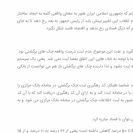
نم که جمهوری اسلامی ایران هنوز به معنای واقعی کلمه به ایجاد ساختار
م انقلاب این تغییر بینش باید از رئیس جمهور به بعد رخ دهد تا به جای
کنیم که دیگر فسادی رخ ندهد و اقتصاد فاسد شکل نگیرد.
گیرد و علت این موضوع عدم ثبت درست واقعه چک های برگشتی بود.
ا با توجه به خلاء هایی این اتفاق بعضا ثبت نمی شد. یعنی یک سیستم
ه ثبت نشود و لذا دارنده چک های برگشتی باز هم می توانست از بانکی
اید شخصا طلبکار، کد رهگیری ثبت چک برگشتی در سامانه بانک مرکزی را
 در سامانه ثبت کند و به ازای آن کد رهگیری دریافت کند که با آن کد
جبور به ثبت اطلاعات چک برگشتی در سامانه بانک مرکزی می شود و به
توان با فساد مبارزه کرد.
قبل از قانون جدید چک و در سال 96 نرخ چک های برگشتی از حیث ارزش 22 درصد و از حیث تعداد 15.4 درصد بوده است بعد از اجرای نسبی قانون تقریبا 40 تا 50 درصد کاهش داشته است یعنی از 22 درصد به 10 درصد و از 15